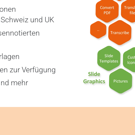
ionen
, Schweiz und UK
rsennotierten
rlagen
agen zur Verfügung
und mehr