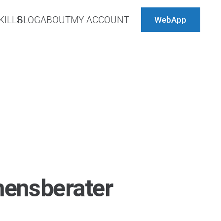
KILLS
BLOG
ABOUT
MY ACCOUNT
WebApp
mensberater