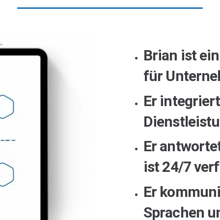
Brian ist ei
für Untern
Er integrier
Dienstleist
Er antworte
ist 24/7 ver
Er kommuniz
Sprachen u